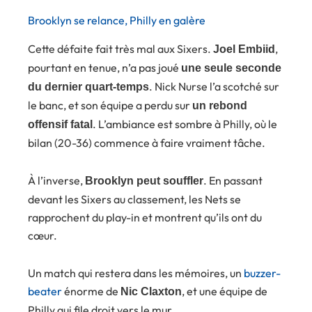
Brooklyn se relance, Philly en galère
Cette défaite fait très mal aux Sixers.
,
Joel Embiid
pourtant en tenue, n’a pas joué
une seule seconde
. Nick Nurse l’a scotché sur
du dernier quart-temps
le banc, et son équipe a perdu sur
un rebond
. L’ambiance est sombre à Philly, où le
offensif fatal
bilan (20-36) commence à faire vraiment tâche.
À l’inverse,
. En passant
Brooklyn peut souffler
devant les Sixers au classement, les Nets se
rapprochent du play-in et montrent qu’ils ont du
cœur.
Un match qui restera dans les mémoires, un
buzzer-
beater
énorme de
, et une équipe de
Nic Claxton
Philly qui file droit vers le mur.