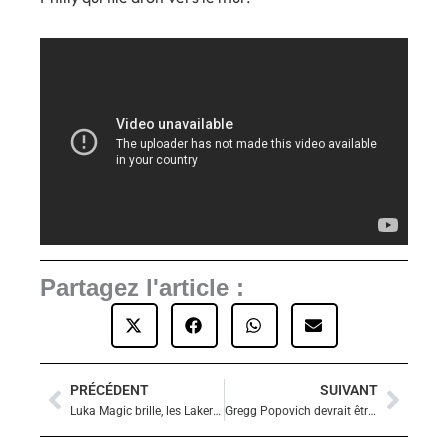
Partagez l'article :
PRÉCÉDENT
SUIVANT
Précédent
Suiva
Luka Magic brille, les Lakers brisent la série des Nuggets !
Gregg Popovich devrait être absent jusqu’à la fin de saison, bientôt la fin d’une époque aux Spurs ?