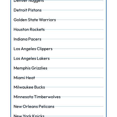
Denver Nuggets
Detroit Pistons
Golden State Warriors
Houston Rockets
Indiana Pacers
Los Angeles Clippers
Los Angeles Lakers
Memphis Grizzlies
Miami Heat
Milwaukee Bucks
Minnesota Timberwolves
New Orleans Pelicans
New York Knicks