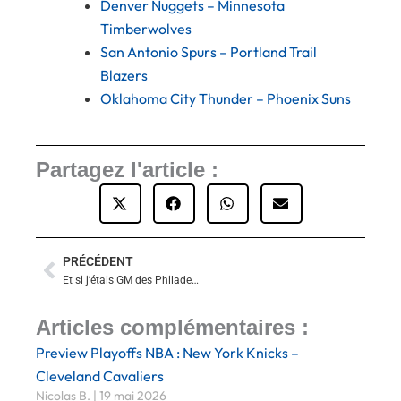
Denver Nuggets – Minnesota
Timberwolves
San Antonio Spurs – Portland Trail
Blazers
Oklahoma City Thunder – Phoenix Suns
Partagez l'article :
PRÉCÉDENT
Précédent
Et si j’étais GM des Philadelphie Sixers pour la saison 2026-2027 ?
Articles complémentaires :
Preview Playoffs NBA : New York Knicks –
Cleveland Cavaliers
Nicolas B.
19 mai 2026