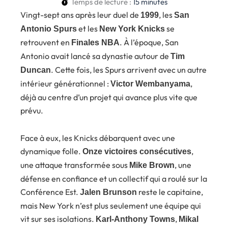
Temps de lecture :
15
minutes
Vingt-sept ans après leur duel de
, les
1999
San
et les
se
Antonio Spurs
New York Knicks
retrouvent en
. À l’époque, San
Finales NBA
Antonio avait lancé sa dynastie autour de
Tim
. Cette fois, les Spurs arrivent avec un autre
Duncan
intérieur générationnel :
,
Victor Wembanyama
déjà au centre d’un projet qui avance plus vite que
prévu.
Face à eux, les Knicks débarquent avec une
dynamique folle.
,
Onze victoires consécutives
une attaque transformée sous
, une
Mike Brown
défense en confiance et un collectif qui a roulé sur la
Conférence Est.
reste le capitaine,
Jalen Brunson
mais New York n’est plus seulement une équipe qui
vit sur ses isolations.
,
Karl-Anthony Towns
Mikal