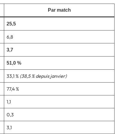
Par match
25,5
6,8
3,7
51,0 %
33,1 %
(38,5 % depuis janvier)
77,4 %
1,1
0,3
3,1