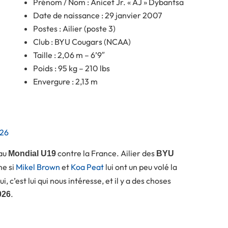
Prénom / Nom : Anicet Jr. « AJ » Dybantsa
Date de naissance : 29 janvier 2007
Postes : Ailier (poste 3)
Club : BYU Cougars (NCAA)
Taille : 2,06 m – 6’9″
Poids : 95 kg – 210 lbs
Envergure : 2,13 m
026
 au
contre la France. Ailier des
Mondial U19
BYU
me si
Mikel Brown
et
Koa Peat
lui ont un peu volé la
 c’est lui qui nous intéresse, et il y a des choses
.
026