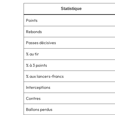
Statistique
Points
Rebonds
Passes décisives
% au tir
% à 3 points
% aux lancers-francs
Interceptions
Contres
Ballons perdus