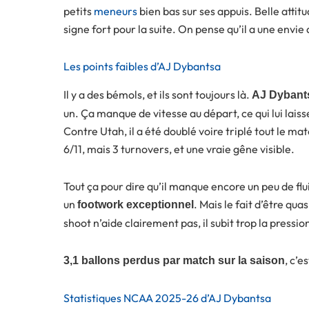
petits
meneurs
bien bas sur ses appuis. Belle attitu
signe fort pour la suite. On pense qu’il a une envie
Les points faibles d’AJ Dybantsa
Il y a des bémols, et ils sont toujours là.
AJ Dybant
un. Ça manque de vitesse au départ, ce qui lui lai
Contre Utah, il a été doublé voire triplé tout le matc
6/11, mais 3 turnovers, et une vraie gêne visible.
Tout ça pour dire qu’il manque encore un peu de flui
un
. Mais le fait d’être qu
footwork exceptionnel
shoot n’aide clairement pas, il subit trop la pressi
, c’e
3,1 ballons perdus par match sur la saison
Statistiques NCAA 2025-26 d’AJ Dybantsa