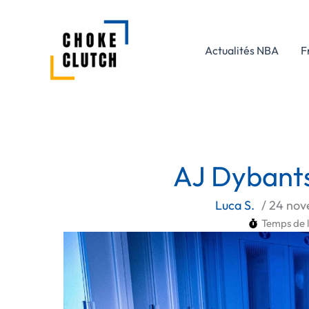
Aller
au
contenu
Actualités NBA
F
AJ Dybants
Luca S.
/
24 nov
Temps de l