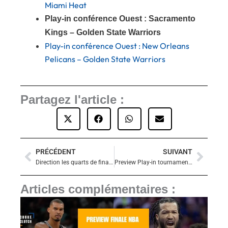
Miami Heat
Play-in conférence Ouest : Sacramento
Kings – Golden State Warriors
Play-in conférence Ouest : New Orleans
Pelicans – Golden State Warriors
Partagez l'article :
PRÉCÉDENT
SUIVANT
Précédent
Suiva
Direction les quarts de finales du In-Season Tournament pour les Lakers
Preview Play-in tournament NBA : Sacramento Kings – Golden State Warriors
Articles complémentaires :