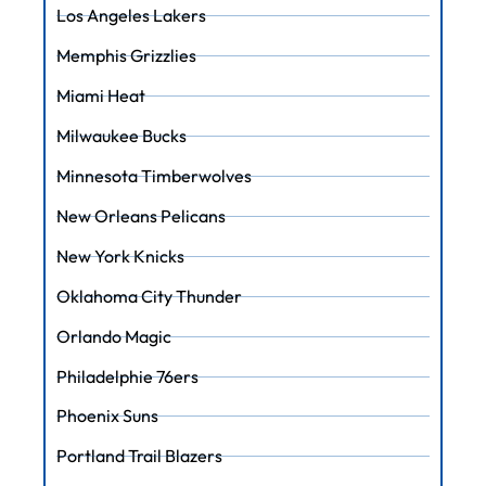
Los Angeles Lakers
Memphis Grizzlies
Miami Heat
Milwaukee Bucks
Minnesota Timberwolves
New Orleans Pelicans
New York Knicks
Oklahoma City Thunder
Orlando Magic
Philadelphie 76ers
Phoenix Suns
Portland Trail Blazers