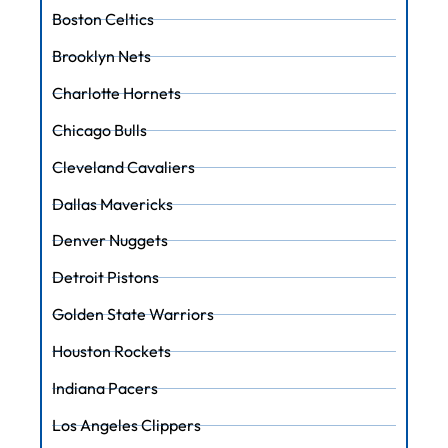
Boston Celtics
Brooklyn Nets
Charlotte Hornets
Chicago Bulls
Cleveland Cavaliers
Dallas Mavericks
Denver Nuggets
Detroit Pistons
Golden State Warriors
Houston Rockets
Indiana Pacers
Los Angeles Clippers