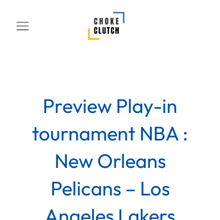
Aller
au
contenu
Preview Play-in
tournament NBA :
New Orleans
Pelicans – Los
Angeles Lakers