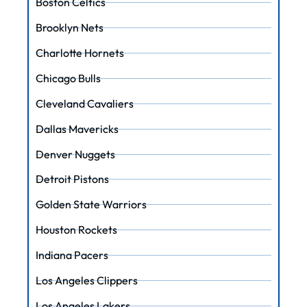
Boston Celtics
Brooklyn Nets
Charlotte Hornets
Chicago Bulls
Cleveland Cavaliers
Dallas Mavericks
Denver Nuggets
Detroit Pistons
Golden State Warriors
Houston Rockets
Indiana Pacers
Los Angeles Clippers
Los Angeles Lakers