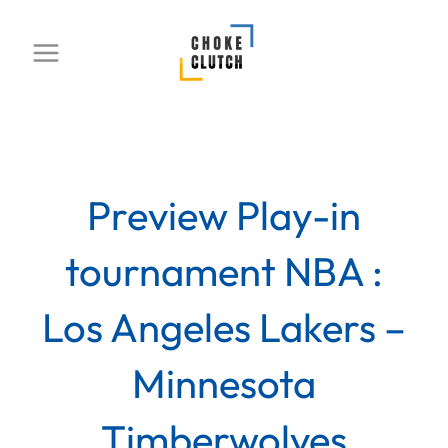
Aller
au
contenu
Preview Play-in
tournament NBA :
Los Angeles Lakers –
Minnesota
Timberwolves