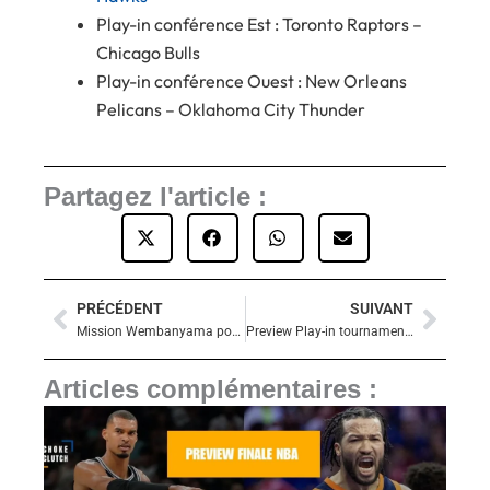
Play-in conférence Est : Toronto Raptors –
Chicago Bulls
Play-in conférence Ouest : New Orleans
Pelicans – Oklahoma City Thunder
Partagez l'article :
PRÉCÉDENT
SUIVANT
Précédent
Suiva
Mission Wembanyama pour les San Antonio Spurs
Preview Play-in tournament NBA : Miami Heat – Atlanta Hawks
Articles complémentaires :