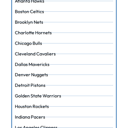
Atlanta Hawks
Boston Celtics
Brooklyn Nets
Charlotte Hornets
Chicago Bulls
Cleveland Cavaliers
Dallas Mavericks
Denver Nuggets
Detroit Pistons
Golden State Warriors
Houston Rockets
Indiana Pacers
Los Angeles Clippers