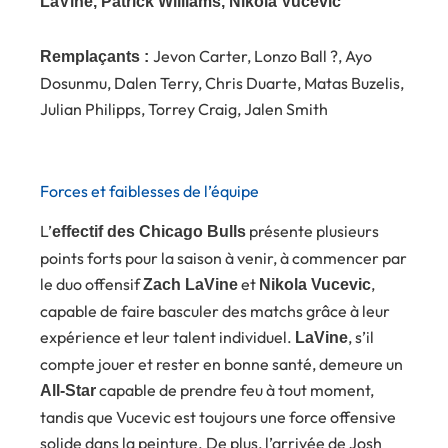
LaVine, Patrick Williams, Nikola Vucevic
Jevon Carter, Lonzo Ball ?, Ayo
Remplaçants :
Dosunmu, Dalen Terry, Chris Duarte, Matas Buzelis,
Julian Philipps, Torrey Craig, Jalen Smith
Forces et faiblesses de l’équipe
L’
présente plusieurs
effectif des Chicago Bulls
points forts pour la saison à venir, à commencer par
le duo offensif
et
,
Zach LaVine
Nikola Vucevic
capable de faire basculer des matchs grâce à leur
expérience et leur talent individuel.
, s’il
LaVine
compte jouer et rester en bonne santé, demeure un
capable de prendre feu à tout moment,
All-Star
tandis que Vucevic est toujours une force offensive
solide dans la peinture. De plus, l’arrivée de Josh