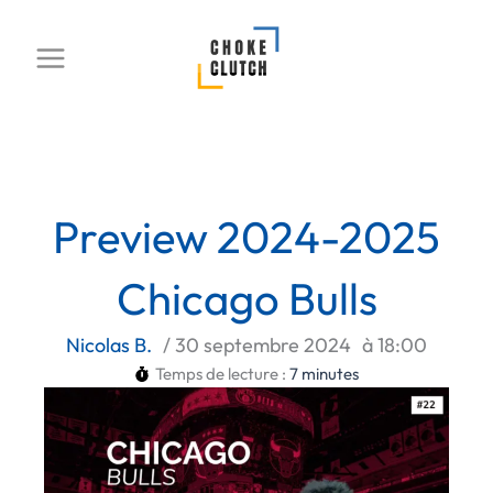
Aller
au
contenu
Preview 2024-2025
Chicago Bulls
Nicolas B.
/
30 septembre 2024
à
18:00
Temps de lecture :
7
minutes