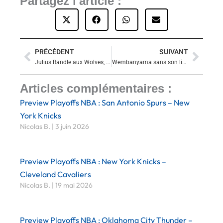
Partagez l'article :
PRÉCÉDENT
SUIVANT
Précédent
Suiva
Julius Randle aux Wolves, Karl-Anthony Towns débarque à New York !
Wembanyama sans son lieutenant Devin Vassell : comment San Antonio va s’adapter ?
Articles complémentaires :
Preview Playoffs NBA : San Antonio Spurs – New
York Knicks
Nicolas B.
3 juin 2026
Preview Playoffs NBA : New York Knicks –
Cleveland Cavaliers
Nicolas B.
19 mai 2026
Preview Playoffs NBA : Oklahoma City Thunder –