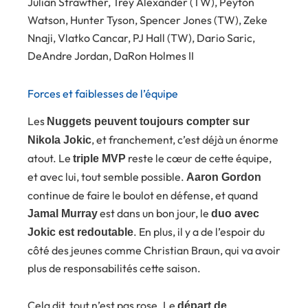
Julian Strawther, Trey Alexander (TW), Peyton
Watson, Hunter Tyson, Spencer Jones (TW), Zeke
Nnaji, Vlatko Cancar, PJ Hall (TW), Dario Saric,
DeAndre Jordan, DaRon Holmes II
Forces et faiblesses de l’équipe
Les
Nuggets peuvent toujours compter sur
, et franchement, c’est déjà un énorme
Nikola Jokic
atout. Le
reste le cœur de cette équipe,
triple MVP
et avec lui, tout semble possible.
Aaron Gordon
continue de faire le boulot en défense, et quand
est dans un bon jour, le
Jamal Murray
duo avec
. En plus, il y a de l’espoir du
Jokic est redoutable
côté des jeunes comme Christian Braun, qui va avoir
plus de responsabilités cette saison.
Cela dit, tout n’est pas rose. Le
départ de