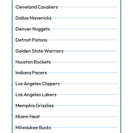
Cleveland Cavaliers
Dallas Mavericks
Denver Nuggets
Detroit Pistons
Golden State Warriors
Houston Rockets
Indiana Pacers
Los Angeles Clippers
Los Angeles Lakers
Memphis Grizzlies
Miami Heat
Milwaukee Bucks