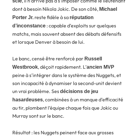
, il n’arrive pas à s’imposer comme le lieutenant
scie
dont à besoin Nikola Jokic. De son côté,
Michael
reste fidèle à sa
Porter Jr.
réputation
: capable d’exploits sur quelques
d’inconstance
matchs, mais souvent absent des débats défensifs
et lorsque Denver à besoin de lui.
Le banc, censé être renforcé par
Russell
, déçoit rapidement. L’
Westbrook
ancien MVP
peine à s’intégrer dans le système des Nuggets, et
son incapacité à dynamiser la second-unit devient
un vrai problème. Ses
décisions de jeu
, combinées à un manque d’efficacité
hasardeuses
au tir, plombent l’équipe chaque fois que Jokic ou
Murray sont sur le banc.
Résultat : les Nuggets peinent face aux grosses