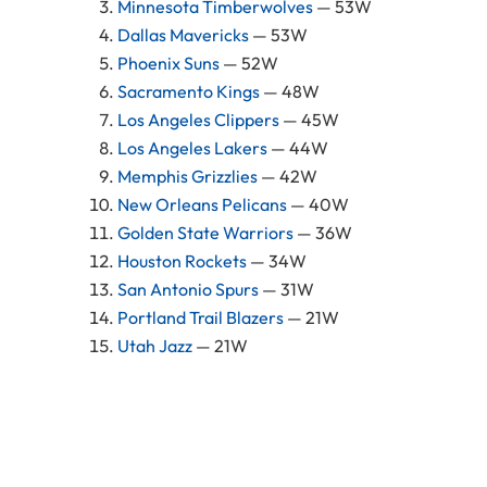
Minnesota Timberwolves
— 53W
Dallas Mavericks
— 53W
Phoenix Suns
— 52W
Sacramento Kings
— 48W
Los Angeles Clippers
— 45W
Los Angeles Lakers
— 44W
Memphis Grizzlies
— 42W
New Orleans Pelicans
— 40W
Golden State Warriors
— 36W
Houston Rockets
— 34W
San Antonio Spurs
— 31W
Portland Trail Blazers
— 21W
Utah Jazz
— 21W