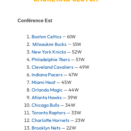
Conférence Est
Boston Celtics
— 60W
Milwaukee Bucks
— 55W
New York Knicks
— 52W
Philadelphie 76ers
— 51W
Cleveland Cavaliers
— 49W
Indiana Pacers
— 47W
Miami Heat
— 45W
Orlando Magic
— 44W
Atlanta Hawks
— 39W
Chicago Bulls
— 34W
Toronto Raptors
— 33W
Charlotte Hornets
— 23W
Brooklyn Nets
— 22W