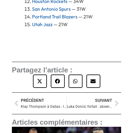
Houston Rockets
— 34W
San Antonio Spurs
— 31W
Portland Trail Blazers
— 21W
Utah Jazz
— 21W
Partagez l'article :
PRÉCÉDENT
SUIVANT
Précédent
Suiva
Klay Thompson à Dallas : le trio magique avec Doncic et Irving
Luka Doncic forfait : absent au moins une semaine pour blessure au mollet
Articles complémentaires :