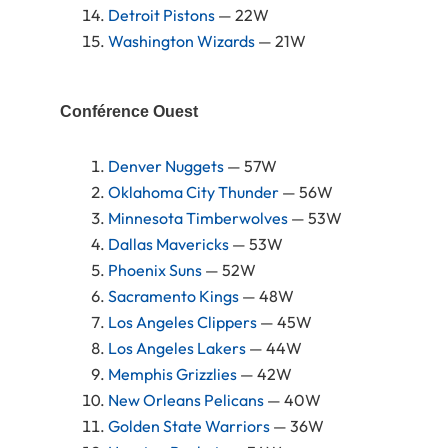
Detroit Pistons
— 22W
Washington Wizards
— 21W
Conférence Ouest
Denver Nuggets
— 57W
Oklahoma City Thunder
— 56W
Minnesota Timberwolves
— 53W
Dallas Mavericks
— 53W
Phoenix Suns
— 52W
Sacramento Kings
— 48W
Los Angeles Clippers
— 45W
Los Angeles Lakers
— 44W
Memphis Grizzlies
— 42W
New Orleans Pelicans
— 40W
Golden State Warriors
— 36W