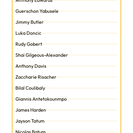
Anthony Edwards
Guerschon Yabusele
Jimmy Butler
Luka Doncic
Rudy Gobert
Shai Gilgeous-Alexander
Anthony Davis
Zaccharie Risacher
Bilal Coulibaly
Giannis Antetokounmpo
James Harden
Jayson Tatum
Nicolas Batum