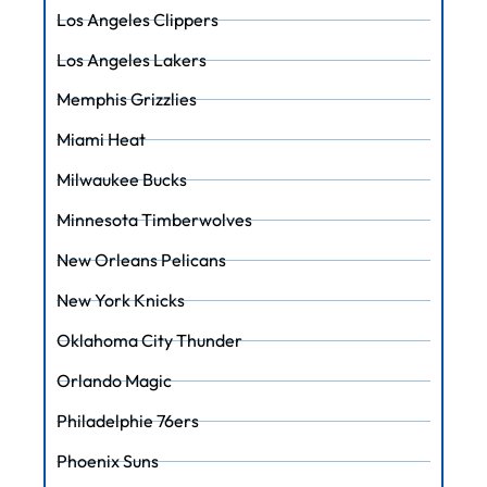
Los Angeles Clippers
Los Angeles Lakers
Memphis Grizzlies
Miami Heat
Milwaukee Bucks
Minnesota Timberwolves
New Orleans Pelicans
New York Knicks
Oklahoma City Thunder
Orlando Magic
Philadelphie 76ers
Phoenix Suns