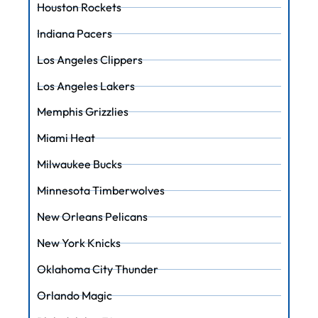
Houston Rockets
Indiana Pacers
Los Angeles Clippers
Los Angeles Lakers
Memphis Grizzlies
Miami Heat
Milwaukee Bucks
Minnesota Timberwolves
New Orleans Pelicans
New York Knicks
Oklahoma City Thunder
Orlando Magic