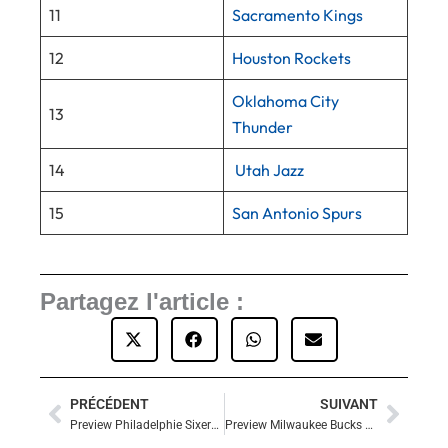
11
Sacramento Kings
12
Houston Rockets
Oklahoma City
13
Thunder
14
Utah Jazz
15
San Antonio Spurs
Partagez l'article :
PRÉCÉDENT
SUIVANT
Précédent
Suiva
Preview Philadelphie Sixers 2022/2023
Preview Milwaukee Bucks 2022/2023